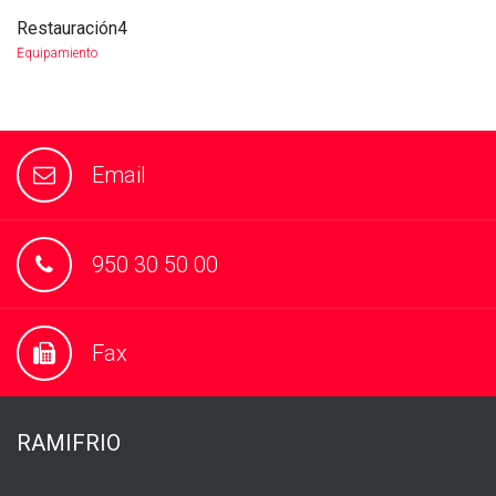
Restauración4
more info
view larger
Equipamiento
Email
950 30 50 00
Fax
RAMIFRIO