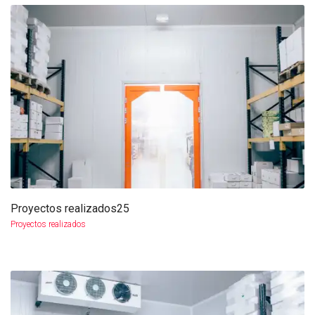
Proyectos realizados25
más info
ampliar
Proyectos realizados