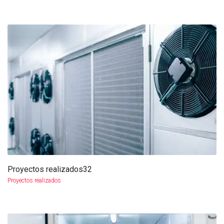
Proyectos realizados32
más info
ampliar
Proyectos realizados