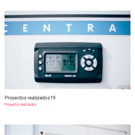
Proyectos realizados19
más info
ampliar
Proyectos realizados