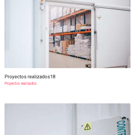
Proyectos realizados18
más info
ampliar
Proyectos realizados