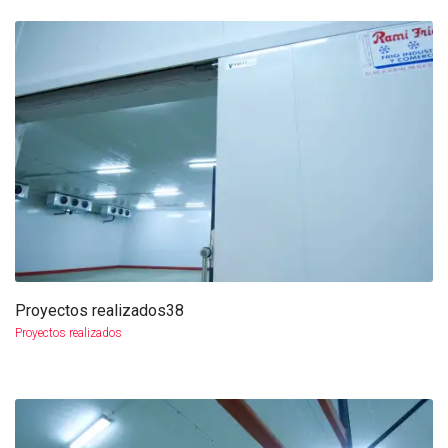
Proyectos realizados38
más info
ampliar
Proyectos realizados