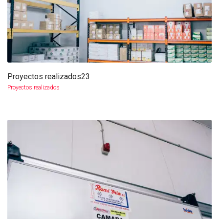
Proyectos realizados23
más info
ampliar
Proyectos realizados