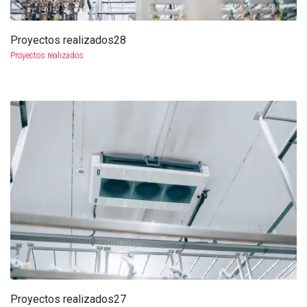
Proyectos realizados28
más info
ampliar
Proyectos realizados
Proyectos realizados27
más info
ampliar