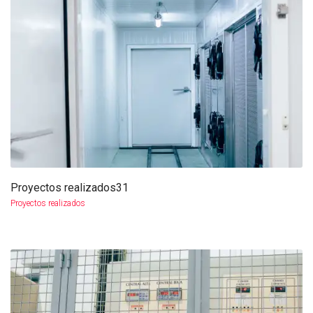
Proyectos realizados31
más info
ampliar
Proyectos realizados