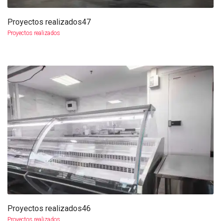
Proyectos realizados47
más info
ampliar
Proyectos realizados
Proyectos realizados46
más info
ampliar
Proyectos realizados