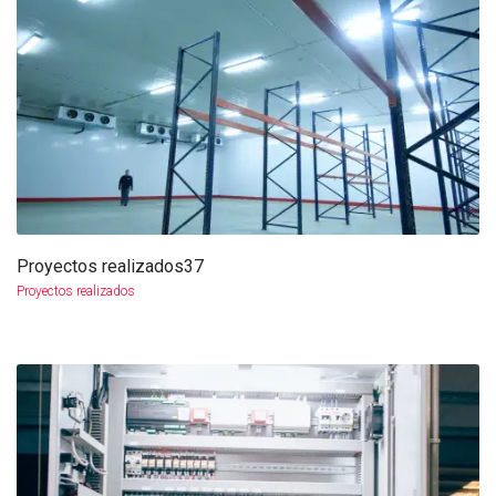
Proyectos realizados37
más info
ampliar
Proyectos realizados