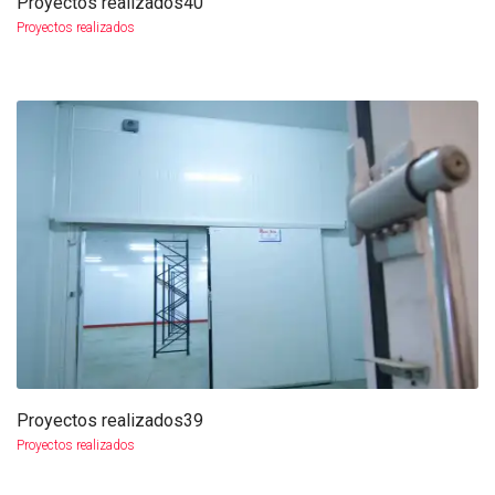
Proyectos realizados40
más info
ampliar
Proyectos realizados
Proyectos realizados39
más info
ampliar
Proyectos realizados