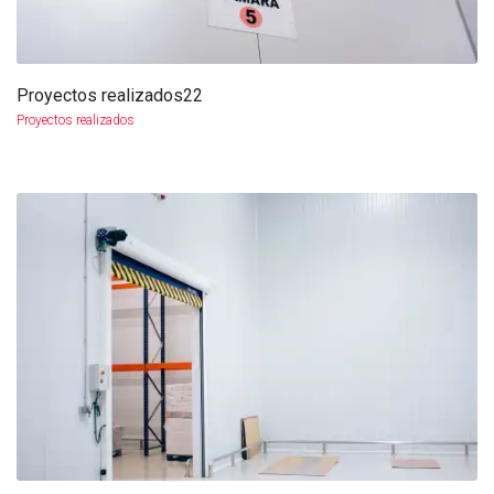
Proyectos realizados22
más info
ampliar
Proyectos realizados