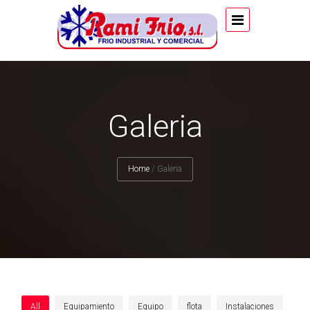
Galeria
Home
/
Galeria
All
Equipamiento
Equipo
flota
Instalaciones