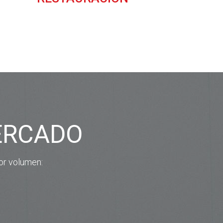
ERCADO
or volumen: