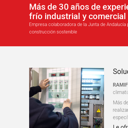
Más de 30 años de experie
frío industrial y comercial
Empresa colaboradora de la Junta de Andalucía 
construcción sostenible
Solu
RAMIF
climati
Más de
realiz
especí
Le of