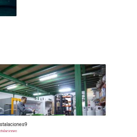
nstalaciones9
more info
view larger
stalaciones