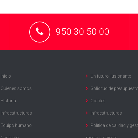
950 30 50 00
Inicio
Un futuro ilusionante
Quienes somos
Solicitud de presupuest
Historia
Clientes
Infraestructuras
Infraestructuras
Equipo humano
Política de calidad y ges
Contacto
medio ambiente