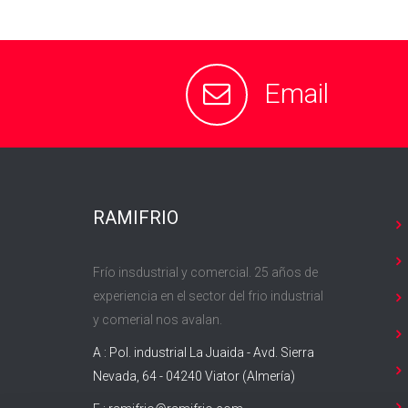
Email
RAMIFRIO
Frío insdustrial y comercial. 25 años de
experiencia en el sector del frio industrial
y comerial nos avalan.
A : Pol. industrial La Juaida - Avd. Sierra
Nevada, 64 - 04240 Viator (Almería)