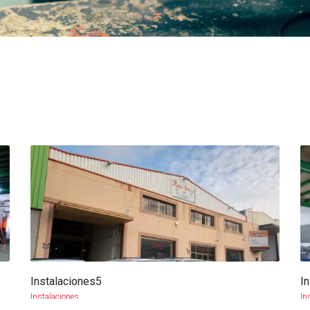
Instalaciones5
I
more info
view larger
Instalaciones
In