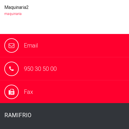
Maquinaria2
more info
view larger
maquinaria
Email
950 30 50 00
Fax
RAMIFRIO