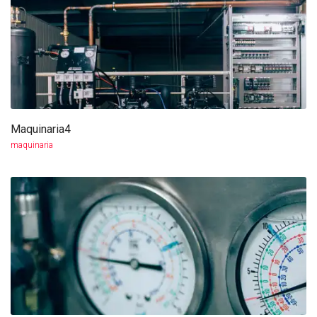
Maquinaria4
more info
view larger
maquinaria