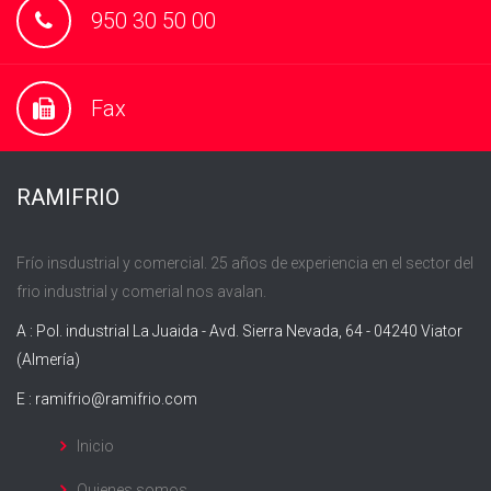
950 30 50 00
Fax
RAMIFRIO
Frío insdustrial y comercial. 25 años de experiencia en el sector del
frio industrial y comerial nos avalan.
A : Pol. industrial La Juaida - Avd. Sierra Nevada, 64 - 04240 Viator
(Almería)
E :
ramifrio@ramifrio.com
Inicio
Quienes somos