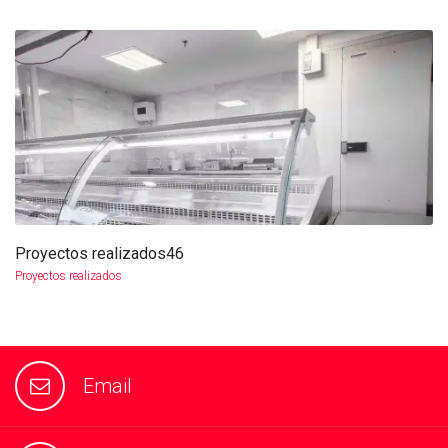
Proyectos realizados46
more info
view larger
Proyectos realizados
Email