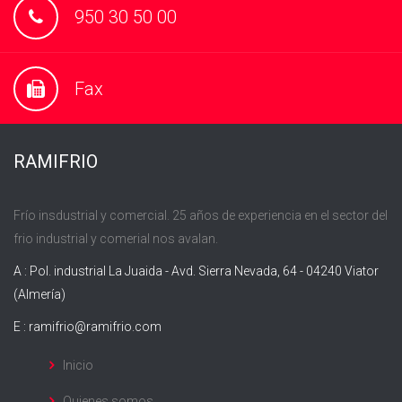
950 30 50 00
Fax
RAMIFRIO
Frío insdustrial y comercial. 25 años de experiencia en el sector del
frio industrial y comerial nos avalan.
A : Pol. industrial La Juaida - Avd. Sierra Nevada, 64 - 04240 Viator
(Almería)
E :
ramifrio@ramifrio.com
Inicio
Quienes somos