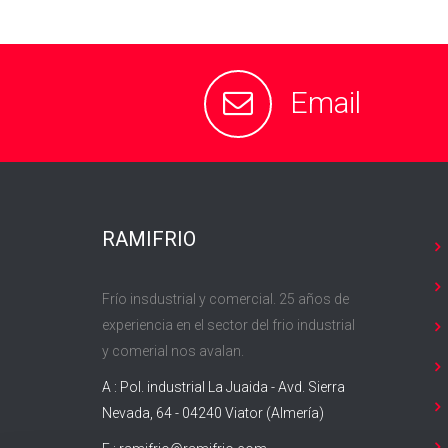
Email
RAMIFRIO
Frío insdustrial y comercial. 25 años de
experiencia en el sector del frio industrial
y comerial nos avalan.
A : Pol. industrial La Juaida - Avd. Sierra
Nevada, 64 - 04240 Viator (Almería)