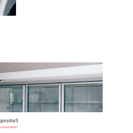
xpositor3
more info
view larger
uipamiento