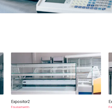
Expositor2
E
more info
view larger
Equipamiento
Eq