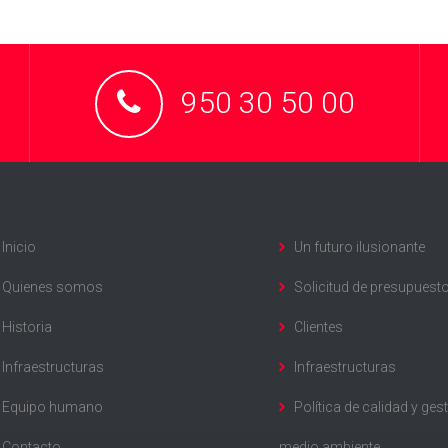
950 30 50 00
Inicio
Un futuro ilusionante
Quienes somos
Solicitud de presupuest
Historia
Clientes
Infraestructuras
Infraestructuras
Equipo humano
Política de calidad y ges
Contacto
medio ambiente