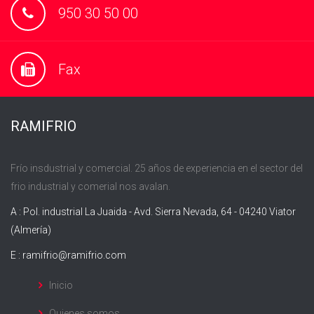
950 30 50 00
Fax
RAMIFRIO
Frío insdustrial y comercial. 25 años de experiencia en el sector del
frio industrial y comerial nos avalan.
A : Pol. industrial La Juaida - Avd. Sierra Nevada, 64 - 04240 Viator
(Almería)
E :
ramifrio@ramifrio.com
Inicio
Quienes somos