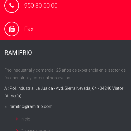
950 30 50 00
Fax
RAMIFRIO
Frío insdustrial y comercial. 25 años de experiencia en el sector del
frio industrial y comerial nos avalan.
A : Pol. industrial La Juaida - Avd. Sierra Nevada, 64 - 04240 Viator
(Almería)
E :
ramifrio@ramifrio.com
Inicio
Quienes somos