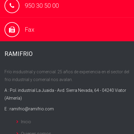
950 30 50 00
Fax
RAMIFRIO
Frío insdustrial y comercial. 25 años de experiencia en el sector del
frio industrial y comerial nos avalan.
A : Pol. industrial La Juaida - Avd. Sierra Nevada, 64 - 04240 Viator
(Almería)
E :
ramifrio@ramifrio.com
Inicio
Quienes somos