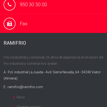
950 30 50 00
Fax
RAMIFRIO
Frío insdustrial y comercial. 25 años de experiencia en el sector del
frio industrial y comerial nos avalan.
A : Pol. industrial La Juaida - Avd. Sierra Nevada, 64 - 04240 Viator
(Almería)
E :
ramifrio@ramifrio.com
Inicio
Quienes somos