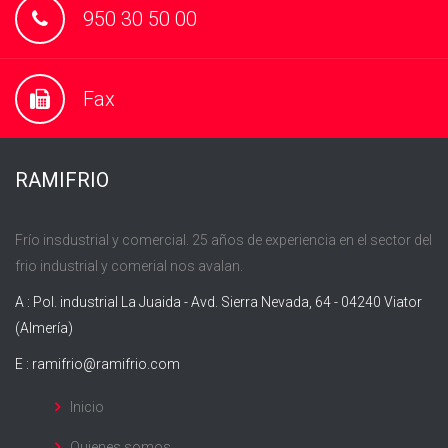
950 30 50 00
Fax
RAMIFRIO
Frío insdustrial y comercial. 25 años de experiencia en el sector del
frio industrial y comerial nos avalan.
A : Pol. industrial La Juaida - Avd. Sierra Nevada, 64 - 04240 Viator
(Almería)
E :
ramifrio@ramifrio.com
Inicio
Quienes somos