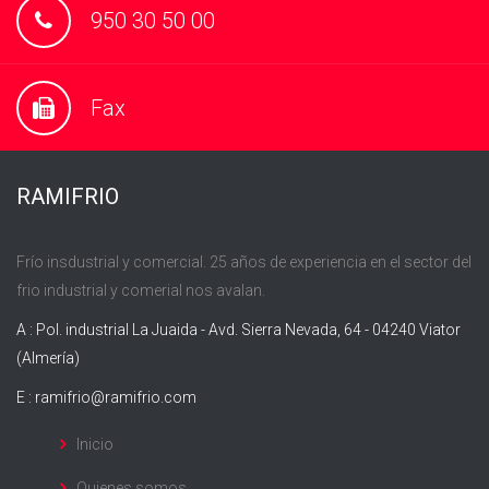
950 30 50 00
Fax
RAMIFRIO
Frío insdustrial y comercial. 25 años de experiencia en el sector del
frio industrial y comerial nos avalan.
A : Pol. industrial La Juaida - Avd. Sierra Nevada, 64 - 04240 Viator
(Almería)
E :
ramifrio@ramifrio.com
Inicio
Quienes somos