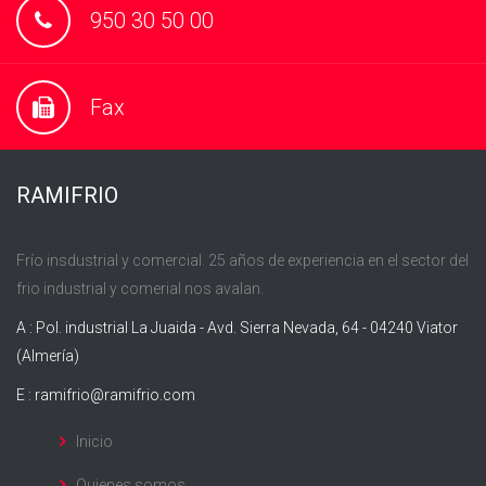
950 30 50 00
Fax
RAMIFRIO
Frío insdustrial y comercial. 25 años de experiencia en el sector del
frio industrial y comerial nos avalan.
A : Pol. industrial La Juaida - Avd. Sierra Nevada, 64 - 04240 Viator
(Almería)
E :
ramifrio@ramifrio.com
Inicio
Quienes somos