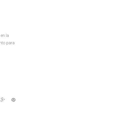
en la
nto para