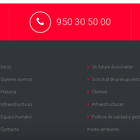
950 30 50 00
Inicio
Un futuro ilusionante
Quienes somos
Solicitud de presupuest
Historia
Clientes
Infraestructuras
Infraestructuras
Equipo humano
Política de calidad y ges
Contacto
medio ambiente