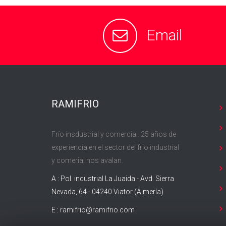
Email
RAMIFRIO
Frío insdustrial y comercial. 25 años de
experiencia en el sector del frio industrial
y comerial nos avalan.
A : Pol. industrial La Juaida - Avd. Sierra
Nevada, 64 - 04240 Viator (Almería)
E :
ramifrio@ramifrio.com