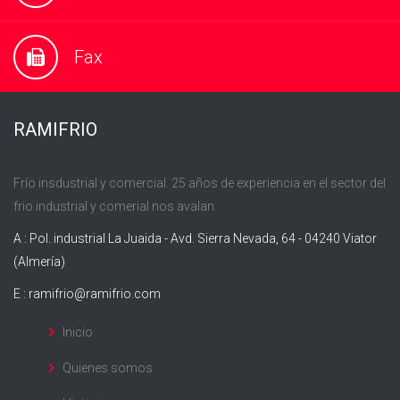
Fax
RAMIFRIO
Frío insdustrial y comercial. 25 años de experiencia en el sector del
frio industrial y comerial nos avalan.
A : Pol. industrial La Juaida - Avd. Sierra Nevada, 64 - 04240 Viator
(Almería)
E :
ramifrio@ramifrio.com
Inicio
Quienes somos