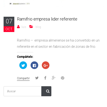
Ramifrio empresa lider referente
07
luis
blog
OCT
Ramifrio – empresa almeriense se ha convertido en un
referente en el sector en fabricación de zonas de frio.
Compártelo:
Haz
Haz
Haz
clic
clic
clic
para
para
para
compartir
compartir
compartir
en
en
en
Compartir
Twitter
Facebook
Google+
(Se
(Se
(Se
abre
abre
abre
en
en
en
una
una
una
ventana
ventana
ventana
nueva)
nueva)
nueva)